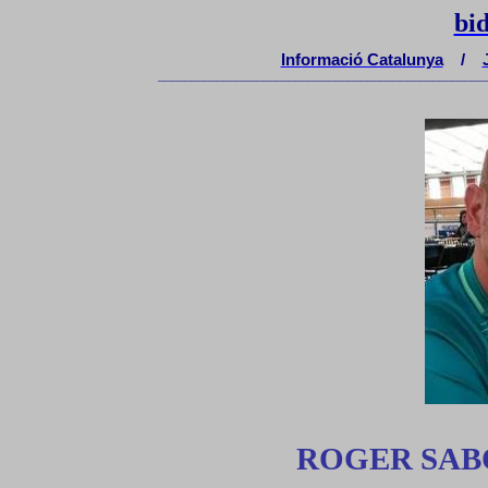
bi
Informació Catalunya
/
__________________________________________________
ROGER SAB