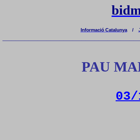
bidm
Informació Catalunya
/
_______________________________
PAU MA
03/