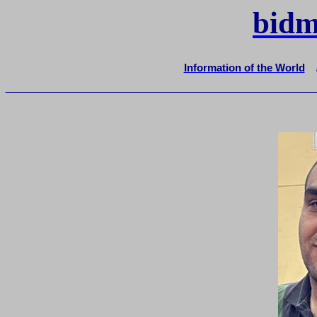
bidm
Information of the World
_______________________________