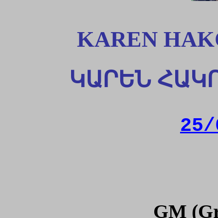
KAREN HAK
ԿԱՐԵՆ
ՀԱԿ
25/
GM (Gr