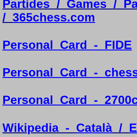
Partides
/
Games
/
Pa
/
365chess.com
Personal
Card
-
FIDE
Personal
Card
-
ches
Personal
Card
-
2700
Wikipedia
-
Català
/
E