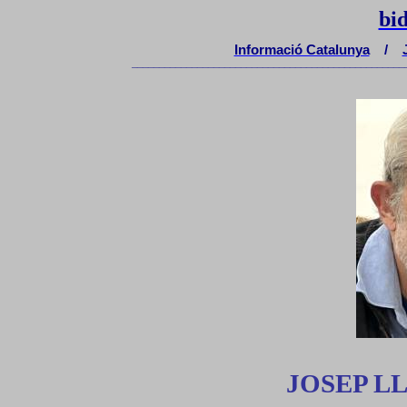
bi
Informació Catalunya
/
__________________________________________________
JOSEP L