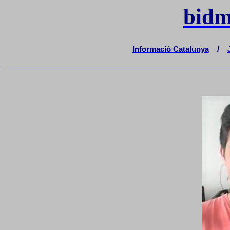
bidm
Informació Catalunya
/
_______________________________