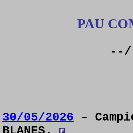
PAU CO
--/
30/05/2026
– Campió
BLANES.