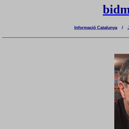
bidm
Informació Catalunya
/
_______________________________