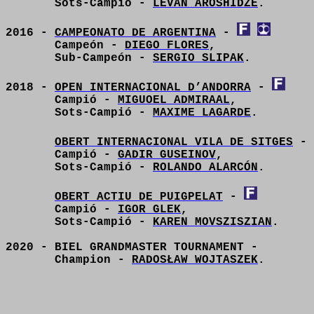
Sots-Campió -
LEVAN AROSHIDZE
.
2016 -
CAMPEONATO DE ARGENTINA
-
Campeón -
DIEGO FLORES
,
Sub-Campeón -
SERGIO SLIPAK
.
2018 -
OPEN INTERNACIONAL D’ANDORRA
-
Campió -
MIGUOEL ADMIRAAL
,
Sots-Campió -
MAXIME LAGARDE
.
OBERT INTERNACIONAL VILA DE SITGES
-
Campió -
GADIR GUSEINOV
,
Sots-Campió -
ROLANDO ALARCÓN
.
OBERT ACTIU DE PUIGPELAT
-
Campió -
IGOR GLEK
,
Sots-Campió -
KAREN MOVSZISZIAN
.
2020 - BIEL GRANDMASTER TOURNAMENT -
Champion -
RADOSŁAW WOJTASZEK
.