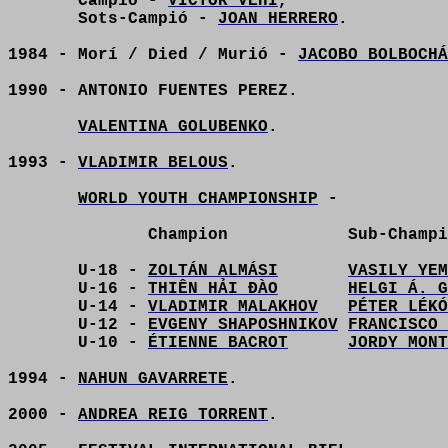
Campió -
VÍCTOR VEHÍ
,
Sots-Campió -
JOAN HERRERO
.
1984 - Morí / Died / Murió -
JACOBO BOLBOCHÁ
1990 - ANTONIO FUENTES PEREZ.
VALENTINA GOLUBENKO
.
1993 -
VLADIMIR BELOUS
.
WORLD YOUTH CHAMPIONSHIP
-
Champion
Sub-Champi
U-18 -
ZOLTÁN ALMÁSI
VASILY YEM
U-16 -
THIÊN HẢI ĐÀO
HELGI Á. G
U-14 -
VLADIMIR MALAKHOV
PÉTER LÉKÓ
U-12 -
EVGENY SHAPOSHNIKOV
FRANCISCO 
U-10 -
ÉTIENNE BACROT
JORDY MONT
1994 -
NAHUN GAVARRETE
.
2000 -
ANDREA REIG TORRENT
.