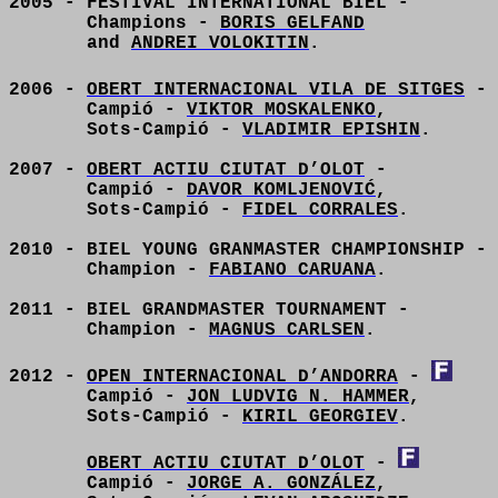
2005 - FESTIVAL INTERNATIONAL BIEL -
Champions -
BORIS GELFAND
and
ANDREI VOLOKITIN
.
2006 -
OBERT INTERNACIONAL VILA DE SITGES
-
Campió -
VIKTOR MOSKALENKO
,
Sots-Campió -
VLADIMIR EPISHIN
.
2007 -
OBERT ACTIU CIUTAT D’OLOT
-
Campió -
DAVOR KOMLJENOVIĆ
,
Sots-Campió -
FIDEL CORRALES
.
2010 - BIEL YOUNG GRANMASTER CHAMPIONSHIP -
Champion -
FABIANO CARUANA
.
2011 - BIEL GRANDMASTER TOURNAMENT -
Champion -
MAGNUS CARLSEN
.
2012 -
OPEN INTERNACIONAL D’ANDORRA
-
Campió -
JON LUDVIG N. HAMMER
,
Sots-Campió -
KIRIL GEORGIEV
.
OBERT ACTIU CIUTAT D’OLOT
-
Campió -
JORGE A. GONZÁLEZ
,