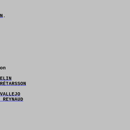
N
.
on
ELIN
RÉTARSSON
VALLEJO
 REYNAUD