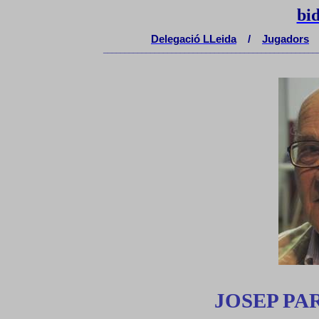
bi
Delegaci
ó
LLeida
/
Jugadors
__________________________________________________
JOSEP P