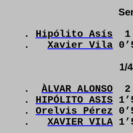
Sem
.
Hipólito Asís
1
.
Xavier Vila
0’
1/4
.
ÀLVAR ALONSO
2
.
HIPÓLITO ASIS
1’
.
Orelvis Pérez
0’
.
XAVIER VILA
1’