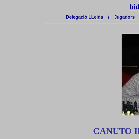
bi
Delegaci
ó
LLeida
/
Jugadors
__________________________________________________
CANUTO 