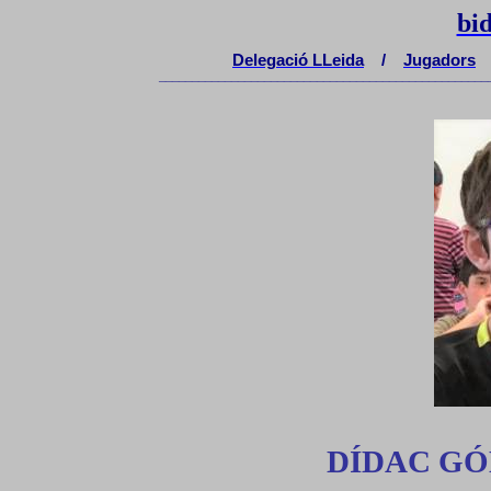
bi
Delegaci
ó
LLeida
/
Jugadors
__________________________________________________
DÍDAC G