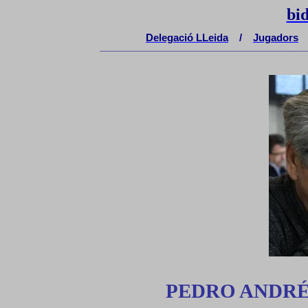
bi
Delegaci
ó
LLeida
/
Jugadors
__________________________________________________
PEDRO ANDRÉ